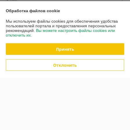
Обработка файлов cookie
Контакты
Мы используем файлы cookies для обеспечения удобства
пользователей портала и предоставления персональных
Доставка и оплата
рекомендаций.
Вы можете настроить файлы cookies или
отключить их.
График работы
Принять
Полная версия сайта
Отклонить
Политика обработки cookies
Сайт создан на платформе Deal.by
Информация для покупателя
Юридическое лицо:
ООО "Агропланета"