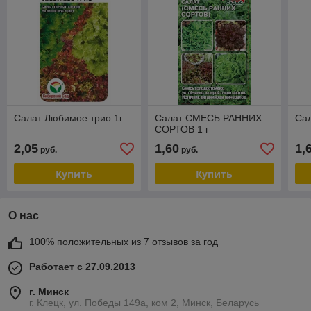
Салат Любимое трио 1г
Салат СМЕСЬ РАННИХ
Сал
СОРТОВ 1 г
2,05
1,60
1,
руб.
руб.
Купить
Купить
О нас
100% положительных из 7 отзывов за год
Работает с 27.09.2013
г. Минск
г. Клецк, ул. Победы 149а, ком 2, Минск, Беларусь