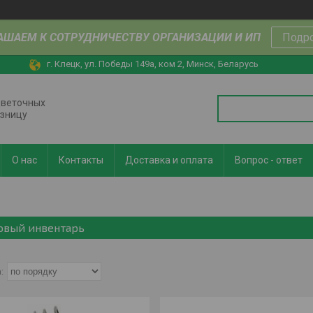
АШАЕМ К СОТРУДНИЧЕСТВУ ОРГАНИЗАЦИИ И ИП
Подр
г. Клецк, ул. Победы 149а, ком 2, Минск, Беларусь
цветочных
озницу
О нас
Контакты
Доставка и оплата
Вопрос - ответ
овый инвентарь