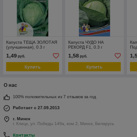
Капуста ТЕЩА ЗОЛОТАЯ
Капуста ЧУДО НА
Кап
(улучшенная), 0.3 г
РЕКОРД F1, 0.3 г
Под
1,49
1,58
1,
руб.
руб.
Купить
Купить
О нас
100% положительных из 7 отзывов за год
Работает с 27.09.2013
г. Минск
г. Клецк, ул. Победы 149а, ком 2, Минск, Беларусь
Контакты