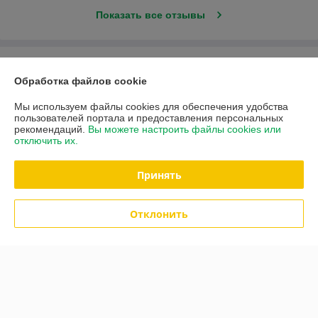
Показать все отзывы
О нас
Обработка файлов cookie
Контакты
Мы используем файлы cookies для обеспечения удобства
пользователей портала и предоставления персональных
рекомендаций.
Вы можете настроить файлы cookies или
Доставка и оплата
отключить их.
График работы
Принять
Полная версия сайта
Отклонить
Политика обработки cookies
Сайт создан на платформе Deal.by