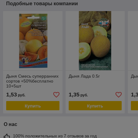
Подобные товары компании
Дыня Смесь суперранних
Дыня Лада 0.5г
Ды
сортов +50%бесплатно
10+5шт
1,53
1,35
1,
руб.
руб.
Купить
Купить
О нас
100% положительных из 7 отзывов за год