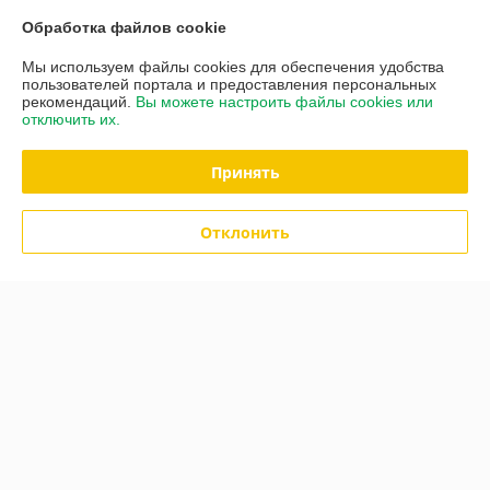
О нас
Обработка файлов cookie
Контакты
Мы используем файлы cookies для обеспечения удобства
пользователей портала и предоставления персональных
рекомендаций.
Вы можете настроить файлы cookies или
Доставка и оплата
отключить их.
График работы
Принять
Полная версия сайта
Отклонить
Политика обработки cookies
Сайт создан на платформе Deal.by
Информация для покупателя
Юридическое лицо:
ООО "Агропланета"