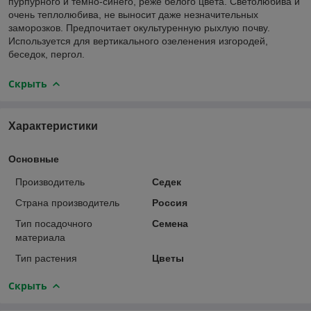
пурпурного и тёмно-синего, реже белого цвета. Светолюбива и
очень теплолюбива, не выносит даже незначительных
заморозков. Предпочитает окультуренную рыхлую почву.
Используется для вертикального озеленения изгородей,
беседок, пергол.
Скрыть
Характеристики
Основные
Производитель
Седек
Страна производитель
Россия
Тип посадочного
Семена
материала
Тип растения
Цветы
Скрыть