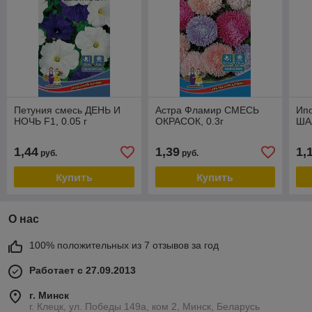
Петуния смесь ДЕНЬ И
Астра Фламир СМЕСЬ
Ип
НОЧЬ F1, 0.05 г
ОКРАСОК, 0.3г
ШАЛ
1,44
1,39
1,
руб.
руб.
Купить
Купить
О нас
100% положительных из 7 отзывов за год
Работает с 27.09.2013
г. Минск
г. Клецк, ул. Победы 149а, ком 2, Минск, Беларусь