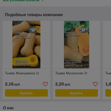
Подобные товары компании
Тыква Жемчужина 1г
Тыква Мускатная 2г
Ты
2,16
2,20
1,
руб.
руб.
Купить
Купить
О нас