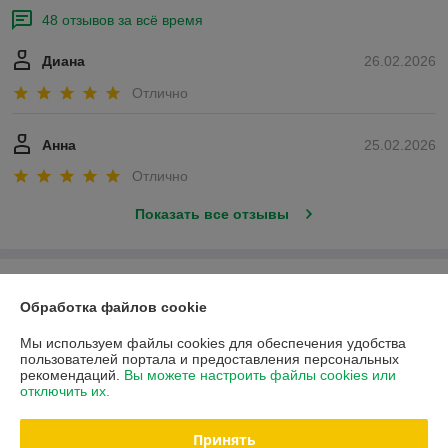
48 отзывов за всё время
Диана
26.02.2026
Отлично
Анна
25.02.2026
Отлично
Показать все отзывы
О нас
Обработка файлов cookie
Контакты
Мы используем файлы cookies для обеспечения удобства
пользователей портала и предоставления персональных
рекомендаций.
Вы можете настроить файлы cookies или
Доставка и оплата
отключить их.
График работы
Принять