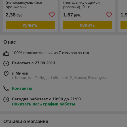
(непасынкующийся
(непасынкующийся
оранжевый
розовый), 0.1г
сердцевидный), 0.1г
2,38
1,87
1,
руб.
руб.
Купить
Купить
О нас
100% положительных из 7 отзывов за год
Работает с 27.09.2013
г. Минск
г. Клецк, ул. Победы 149а, ком 2, Минск, Беларусь
Контакты
Сегодня работает с 10:00 до 21:00
Показать весь график работы
Отзывы о магазине