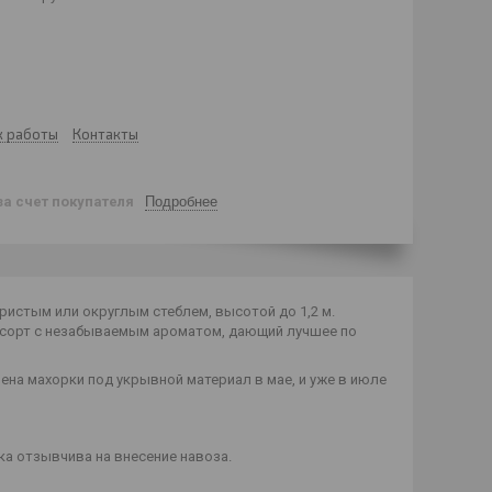
к работы
Контакты
за счет покупателя
Подробнее
ристым или округлым стеблем, высотой до 1,2 м.
сорт с незабываемым ароматом, дающий лучшее по
на махорки под укрывной материал в мае, и уже в июле
ка отзывчива на внесение навоза.