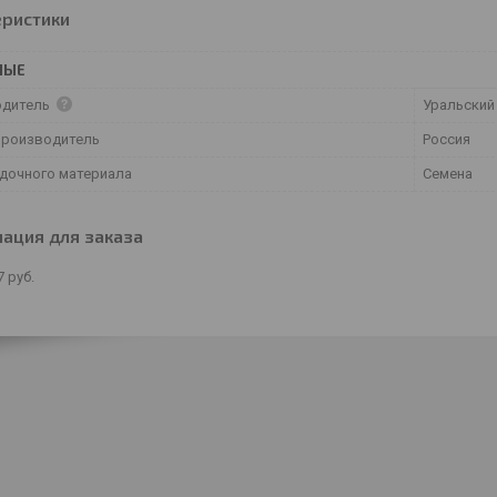
еристики
НЫЕ
одитель
Уральский
производитель
Россия
адочного материала
Семена
ация для заказа
7
руб.