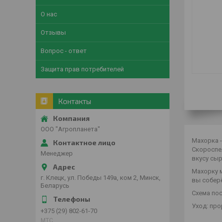
О нас
Отзывы
Вопрос - ответ
Защита прав потребителей
Контакты
ООО "Агропланета"
Махорка -
Скороспе
Менеджер
вкусу сыр
Махорку 
г. Клецк, ул. Победы 149а, ком 2, Минск,
вы собер
Беларусь
Схема пос
Уход: пр
+375 (29) 802-61-70
МТС