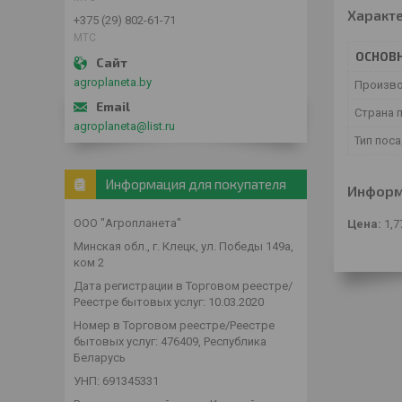
Характ
+375 (29) 802-61-71
МТС
ОСНОВ
agroplaneta.by
Произв
Страна 
agroplaneta@list.ru
Тип пос
Информация для покупателя
Информ
ООО "Агропланета"
Цена:
1,7
Минская обл., г. Клецк, ул. Победы 149а,
ком 2
Дата регистрации в Торговом реестре/
Реестре бытовых услуг: 10.03.2020
Номер в Торговом реестре/Реестре
бытовых услуг: 476409, Республика
Беларусь
УНП: 691345331