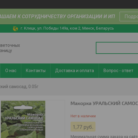
АШАЕМ К СОТРУДНИЧЕСТВУ ОРГАНИЗАЦИИ И ИП
Подр
г. Клецк, ул. Победы 149а, ком 2, Минск, Беларусь
цветочных
озницу
О нас
Контакты
Доставка и оплата
Вопрос - ответ
кий самосад, 0.05г
Махорка УРАЛЬСКИЙ САМОСА
Нет в наличии
1,77
руб.
Минимальная сумма заказа на сайте