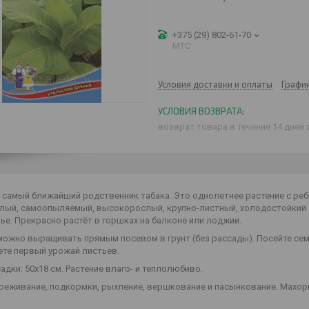
+375 (29) 802-61-70
МТС
Условия доставки и оплаты
Графи
возврат товара в течение 14 дней
 самый ближайший родственник табака. Это однолетнее растение с реб
лый, самоопыляемый, высокорослый, крупно-листный, холодостойкий 
ье. Прекрасно растёт в горшках на балконе или лоджии.
можно выращивать прямым посевом в грунт (без рассады). Посейте семе
ёте первый урожай листьев.
адки: 50х18 см. Растение влаго- и теплолюбиво.
ореживание, подкормки, рыхление, вершкование и пасынкование. Махор